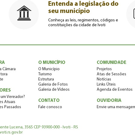
Entenda a legislação do
seu município
Conheça as leis, regimentos, códigos e
constituições da cidade de Ivoti
RA
O MUNICÍPIO
COMUNIDADE
a Câmara
O Município
Projetos
tora
Turismo
Atas de Sessões
te
Estrutura
Notícias
Galeria de Fotos
Links Úteis
Galeria de Vídeos
Agenda de Eventos
ORES
 um Vereador?
CONTATO
OUVIDORIA
s Atuais
es Passados
Fale conosco
Envie uma mensage
dente Lucena, 3565 CEP 93900-000 - Ivoti - RS
oti.rs.gov.br