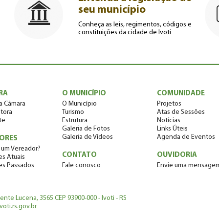
seu município
Conheça as leis, regimentos, códigos e
constituições da cidade de Ivoti
RA
O MUNICÍPIO
COMUNIDADE
a Câmara
O Município
Projetos
tora
Turismo
Atas de Sessões
te
Estrutura
Notícias
Galeria de Fotos
Links Úteis
Galeria de Vídeos
Agenda de Eventos
ORES
 um Vereador?
CONTATO
OUVIDORIA
s Atuais
es Passados
Fale conosco
Envie uma mensage
dente Lucena, 3565 CEP 93900-000 - Ivoti - RS
oti.rs.gov.br