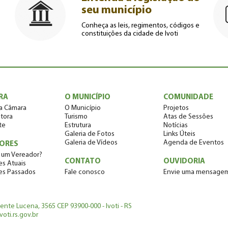
seu município
Conheça as leis, regimentos, códigos e
constituições da cidade de Ivoti
RA
O MUNICÍPIO
COMUNIDADE
a Câmara
O Município
Projetos
tora
Turismo
Atas de Sessões
te
Estrutura
Notícias
Galeria de Fotos
Links Úteis
Galeria de Vídeos
Agenda de Eventos
ORES
 um Vereador?
CONTATO
OUVIDORIA
s Atuais
es Passados
Fale conosco
Envie uma mensage
dente Lucena, 3565 CEP 93900-000 - Ivoti - RS
oti.rs.gov.br