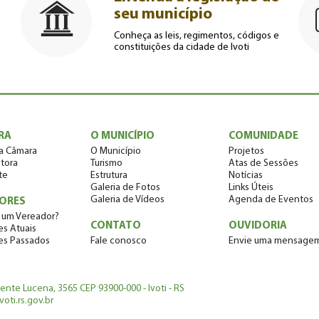
seu município
Conheça as leis, regimentos, códigos e
constituições da cidade de Ivoti
RA
O MUNICÍPIO
COMUNIDADE
a Câmara
O Município
Projetos
tora
Turismo
Atas de Sessões
te
Estrutura
Notícias
Galeria de Fotos
Links Úteis
Galeria de Vídeos
Agenda de Eventos
ORES
 um Vereador?
CONTATO
OUVIDORIA
s Atuais
es Passados
Fale conosco
Envie uma mensage
dente Lucena, 3565 CEP 93900-000 - Ivoti - RS
oti.rs.gov.br