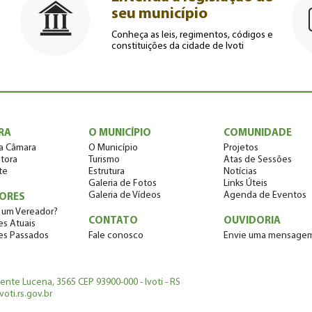
seu município
Conheça as leis, regimentos, códigos e
constituições da cidade de Ivoti
RA
O MUNICÍPIO
COMUNIDADE
a Câmara
O Município
Projetos
tora
Turismo
Atas de Sessões
te
Estrutura
Notícias
Galeria de Fotos
Links Úteis
Galeria de Vídeos
Agenda de Eventos
ORES
 um Vereador?
CONTATO
OUVIDORIA
s Atuais
es Passados
Fale conosco
Envie uma mensage
dente Lucena, 3565 CEP 93900-000 - Ivoti - RS
oti.rs.gov.br